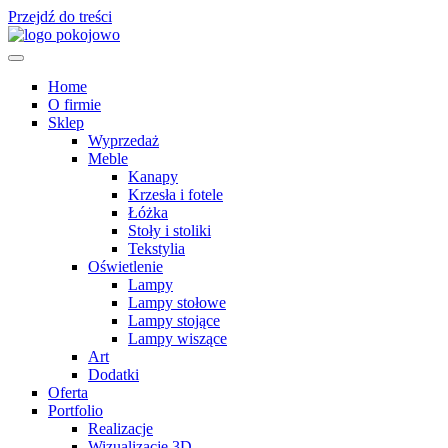
Przejdź do treści
Home
O firmie
Sklep
Wyprzedaż
Meble
Kanapy
Krzesła i fotele
Łóżka
Stoły i stoliki
Tekstylia
Oświetlenie
Lampy
Lampy stołowe
Lampy stojące
Lampy wiszące
Art
Dodatki
Oferta
Portfolio
Realizacje
Wizualizacje 3D