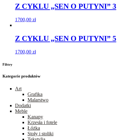
Z CYKLU „SEN O PUTYNI” 3
1700,00
zł
Z CYKLU „SEN O PUTYNI” 5
1700,00
zł
Filttry
Kategorie produktów
Art
Grafika
Malarstwo
Dodatki
Meble
Kanapy
Krzesła i fotele
Łóżka
Stoły i stoliki
Tekstylia