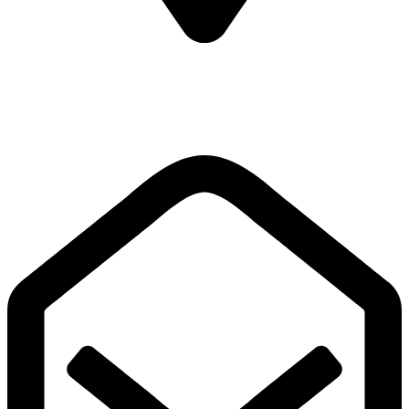
Biuro Kielce
ul. Śniadeckich 3/7
25-366
Kielce