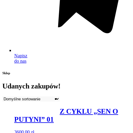
Napisz
do nas
Sklep
Udanych zakupów!
Z CYKLU „SEN O
PUTYNI” 01
3600,00
zł