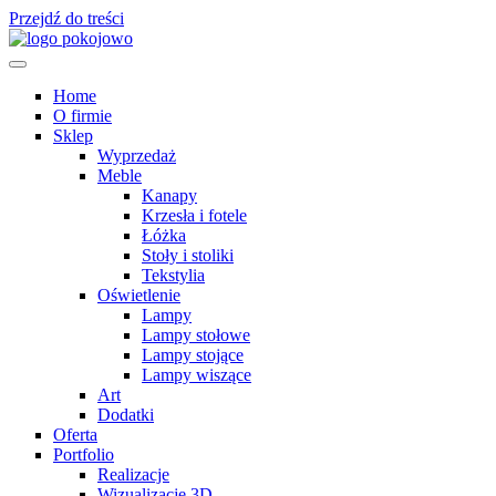
Przejdź do treści
Home
O firmie
Sklep
Wyprzedaż
Meble
Kanapy
Krzesła i fotele
Łóżka
Stoły i stoliki
Tekstylia
Oświetlenie
Lampy
Lampy stołowe
Lampy stojące
Lampy wiszące
Art
Dodatki
Oferta
Portfolio
Realizacje
Wizualizacje 3D