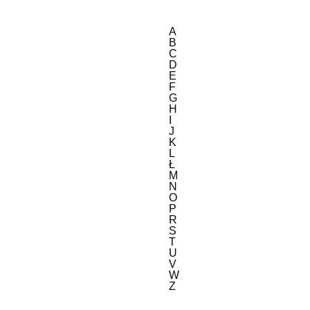
A
B
C
D
E
F
G
H
I
J
K
L
Ł
M
N
O
P
R
S
T
U
V
W
Z