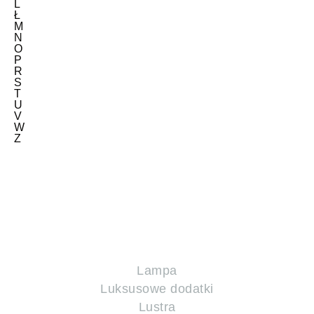
L
Ł
M
N
O
P
R
S
T
U
V
W
Z
Lampa
Luksusowe dodatki
Lustra