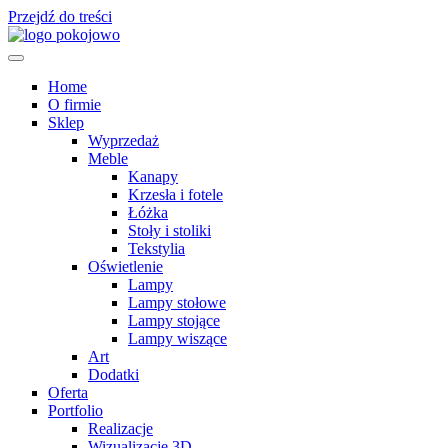
Przejdź do treści
Home
O firmie
Sklep
Wyprzedaż
Meble
Kanapy
Krzesła i fotele
Łóżka
Stoły i stoliki
Tekstylia
Oświetlenie
Lampy
Lampy stołowe
Lampy stojące
Lampy wiszące
Art
Dodatki
Oferta
Portfolio
Realizacje
Wizualizacje 3D