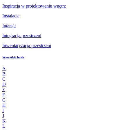
Inspiracja w projektowaniu wnętrz
Instalacje
Intarsja
Integracja przestrzeni
Inwentaryzacja przestrzeni
Wszystkie hasła
A
B
C
D
E
F
G
H
I
J
K
L