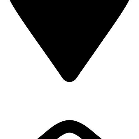
Biuro Kielce
ul. Śniadeckich 3/7
25-366
Kielce