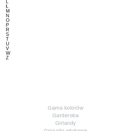
L
Ł
M
N
O
P
R
S
T
U
V
W
Z
Gama kolorów
Garderoba
Girlandy
Gniazdo wtykowe