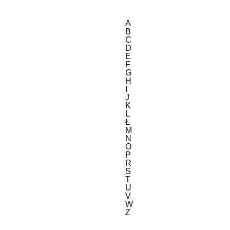
A
B
C
D
E
F
G
H
I
J
K
L
Ł
M
N
O
P
R
S
T
U
V
W
Z