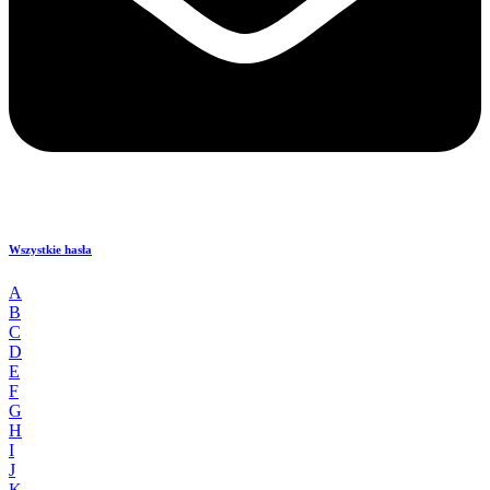
Wszystkie hasła
A
B
C
D
E
F
G
H
I
J
K