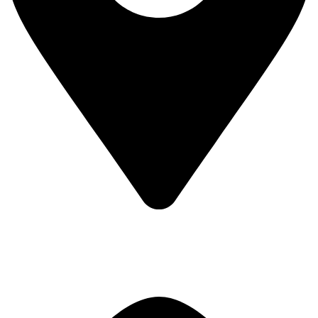
Biuro Kielce
ul. Śniadeckich 3/7
25-366
Kielce