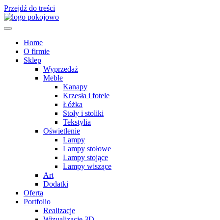
Przejdź do treści
Home
O firmie
Sklep
Wyprzedaż
Meble
Kanapy
Krzesła i fotele
Łóżka
Stoły i stoliki
Tekstylia
Oświetlenie
Lampy
Lampy stołowe
Lampy stojące
Lampy wiszące
Art
Dodatki
Oferta
Portfolio
Realizacje
Wizualizacje 3D