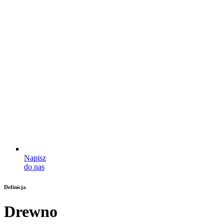
Napisz
do nas
Definicja
Drewno