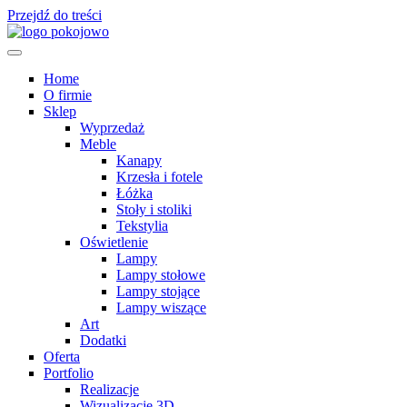
Przejdź do treści
Home
O firmie
Sklep
Wyprzedaż
Meble
Kanapy
Krzesła i fotele
Łóżka
Stoły i stoliki
Tekstylia
Oświetlenie
Lampy
Lampy stołowe
Lampy stojące
Lampy wiszące
Art
Dodatki
Oferta
Portfolio
Realizacje
Wizualizacje 3D