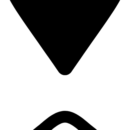
Biuro Kielce
ul. Śniadeckich 3/7
25-366
Kielce