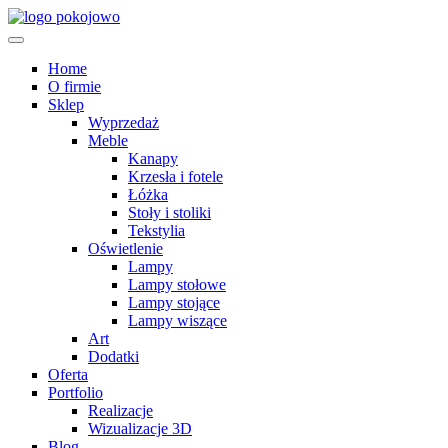
Przejdź
do
treści
Home
O firmie
Sklep
Wyprzedaż
Meble
Kanapy
Krzesła i fotele
Łóżka
Stoły i stoliki
Tekstylia
Oświetlenie
Lampy
Lampy stołowe
Lampy stojące
Lampy wiszące
Art
Dodatki
Oferta
Portfolio
Realizacje
Wizualizacje 3D
Blog